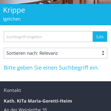
Krippe
Igelchen
Suche
Los
Bitte geben Sie einen Suchbegriff ein.
Kontakt
Kath. KiTa Maria-Goretti-Heim
An der Weinleithe 35