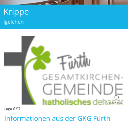
Krippe
Igelchen
© GKG Fürth
Logo GKG
Informationen aus der GKG Fürth