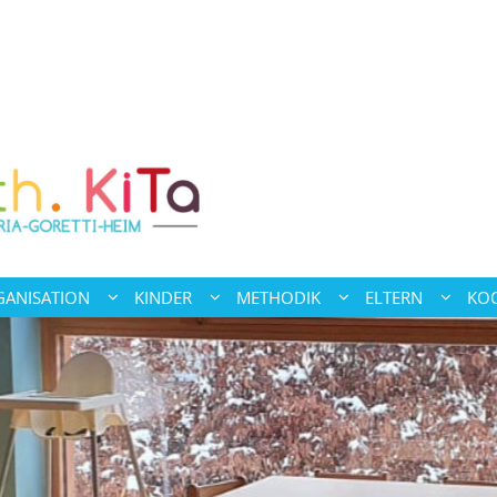
ANISATION
KINDER
METHODIK
ELTERN
KO