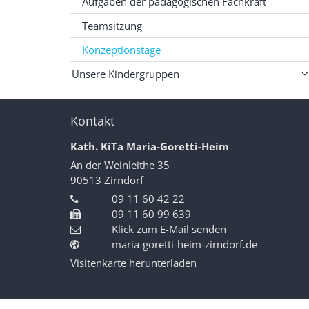
Aufgaben der pädagogischen Fachkraft
Teamsitzung
Konzeptionstage
Unsere Kindergruppen
Kontakt
Kath. KiTa Maria-Goretti-Heim
An der Weinleithe 35
90513
Zirndorf
09 11 60 42 22
09 11 60 99 639
Klick zum E-Mail senden
maria-goretti-heim-zirndorf.de
Visitenkarte herunterladen